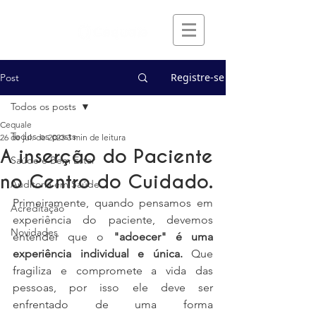
Registre-se
Post
Todos os posts
Cequale
Todos os posts
26 de jul. de 2023
3 min de leitura
A inserção do Paciente
Saúde e Bem Estar
no Centro do Cuidado.
Auditoria em Saúde
Primeiramente, quando pensamos em 
Acreditação
experiência do paciente, devemos 
Novidades
entender que o 
"adoecer" é uma 
experiência individual e única.
 Que 
fragiliza e compromete a vida das 
pessoas, por isso ele deve ser 
enfrentado de uma forma 