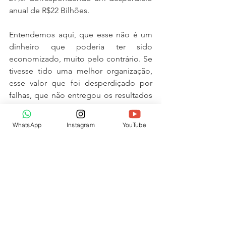
anual de R$22 Bilhões.
Entendemos aqui, que esse não é um 
dinheiro que poderia ter sido 
economizado, muito pelo contrário. Se 
tivesse tido uma melhor organização, 
esse valor que foi desperdiçado por 
falhas, que não entregou os resultados 
que deveria ter sido entregues, poderia 
ter sido usado de melhor forma no 
WhatsApp
Instagram
YouTube
sistema de saúde, gerando melhores 
resultados à população atendida e com 
menor desperdício de gastos, gerando 
assim a sustentabilidade.
O conteúdo 
deste post, foi 
retirado da 