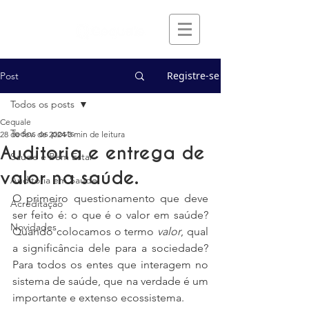
Registre-se
Post
Todos os posts
Cequale
Todos os posts
28 de fev. de 2024
3 min de leitura
Auditoria e entrega de
Saúde e Bem Estar
valor na saúde.
Auditoria em Saúde
O primeiro questionamento que deve 
Acreditação
ser feito é: o que é o valor em saúde? 
Novidades
Quando colocamos o termo 
valor
, qual 
a significância dele para a sociedade? 
Para todos os entes que interagem no 
sistema de saúde, que na verdade é um 
importante e extenso ecossistema.