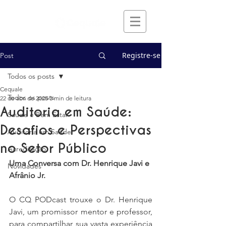
Registre-se
Post
Todos os posts
Cequale
Todos os posts
22 de abr. de 2025
3 min de leitura
Auditoria em Saúde:
Saúde e Bem Estar
Desafios e Perspectivas
Auditoria em Saúde
no Setor Público
Acreditação
Uma Conversa com Dr. Henrique Javi e 
Novidades
Afrânio Jr.
O CQ PODcast trouxe o Dr. Henrique 
Javi, um promissor mentor e professor, 
para compartilhar sua vasta experiência 