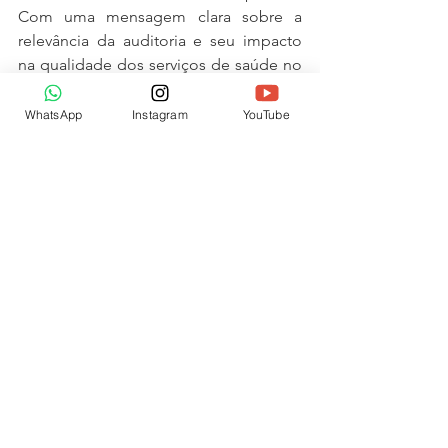
Com uma mensagem clara sobre a 
relevância da auditoria e seu impacto 
na qualidade dos serviços de saúde no 
Brasil, Dr. Henrique Javi deixou os 
ouvintes com uma nova perspectiva 
WhatsApp
Instagram
YouTube
sobre a gestão pública e a auditoria, 
finalizando com um convite à pesquisa 
e ao fortalecimento do conhecimento 
na área.
ASSISTA O EPISÓDIO COMPLETO NA 
ÍNTEGRA
https://youtu.be/dP-46e2bAPw?
si=DuEaLZVGMQa8-h-q