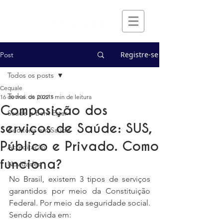
Registre-se
Post
Todos os posts
Cequale
Todos os posts
16 de mai. de 2022
1 min de leitura
Composição dos
Saúde e Bem Estar
serviços de Saúde: SUS,
Auditoria em Saúde
Público e Privado. Como
Acreditação
funciona?
Novidades
No Brasil, existem 3 tipos de serviços 
garantidos por meio da Constituição 
Federal. Por meio da seguridade social. 
Sendo divida em: