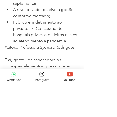
suplementar);
A nível privado, passivo a gestão 
conforme mercado;
Público em detrimento ao 
privado. Ex: Concessão de 
hospitais privados ou leitos nestes 
ao atendimento a pandemia.
Autora: Professora Syonara Rodrigues.
E aí, gostou de saber sobre os 
principais elementos que compõem 
os serviços de sáude?
Então siga 
@cequalecusos
 no 
WhatsApp
Instagram
YouTube
Instagram para acompanhar isso e 
muito mais. No vemos no próximo 
post. 