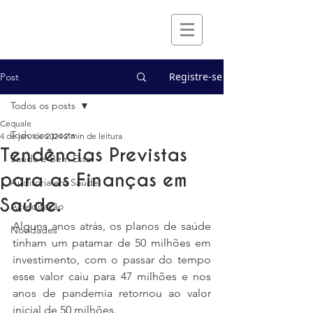
Registre-se
Post
Todos os posts
Cequale
Todos os posts
4 de jan. de 2024
2 min de leitura
Tendências Previstas
Saúde e Bem Estar
para as Finanças em
Auditoria em Saúde
Saúde.
Acreditação
Alguns anos atrás, os planos de saúde 
Novidades
tinham um patamar de 50 milhões em 
investimento, com o passar do tempo 
esse valor caiu para 47 milhões e nos 
anos de pandemia retornou ao valor 
inicial de 50 milhões.