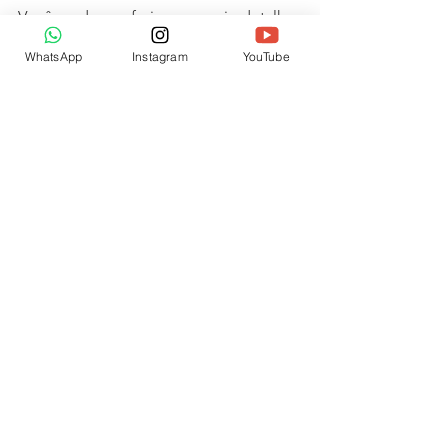
Você pode conferir com mais detalhes 
na Jornada ou no Ebook da Palestra, é 
WhatsApp
Instagram
YouTube
só acessar os links abaixo. E aproveite 
para nos seguir no Instagram: 
@cequalecursos
Jornada de Finanças
Ebook Cenários e Tendências