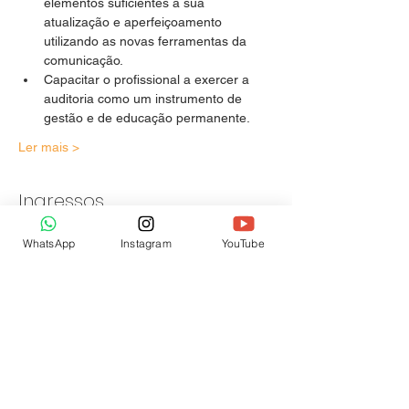
elementos suficientes à sua 
atualização e aperfeiçoamento 
utilizando as novas ferramentas da 
comunicação.
Capacitar o profissional a exercer a 
auditoria como um instrumento de 
gestão e de educação permanente.
Ler mais >
Ingressos
WhatsApp
Instagram
YouTube
Vendas encerradas
Tipo de ingresso
Matrícula
Preço
R$ 179,00