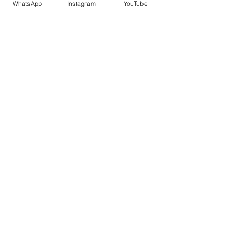
WhatsApp
Instagram
YouTube
Compartilhe este evento
CEQUALE
|
CNPJ:
02.848.544
/0001-33
Rua Costa Barros, 1161 - Aldeota
Fortaleza- Ceará - Brasil |
60160280
Política de Privacidade
Trabalhe conosco
comercial@cequale.com.br | (85) 99280-
2340