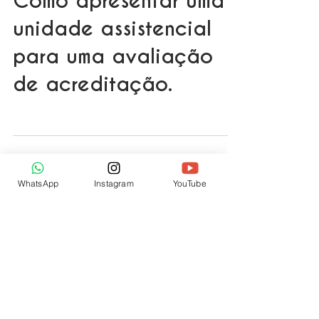
Como apresentar uma
unidade assistencial
para uma avaliação
de acreditação.
CEQUALE
|
CNPJ:
02.848.544
/0001-33
WhatsApp
Instagram
YouTube
Rua Costa Barros, 1161 - Aldeota
Fortaleza- Ceará - Brasil |
60160280
Política de Privacidade
Trabalhe conosco
comercial@cequale.com.br | (85) 99280-
2340