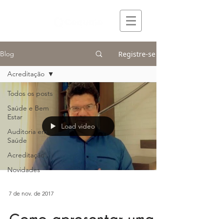
Registre-se
Blog
Acreditação
Todos os posts
Saúde e Bem
Estar
Load video
Auditoria em
Saúde
Acreditação
Novidades
7 de nov. de 2017