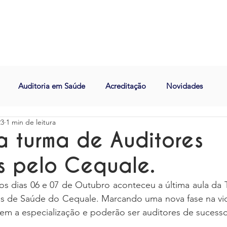
Cursos
E-books e Eventos
Assinatura
Pod
Auditoria em Saúde
Acreditação
Novidades
23
1 min de leitura
a turma de Auditores
s pelo Cequale.
s dias 06 e 07 de Outubro aconteceu a última aula da T
os de Saúde do Cequale. Marcando uma nova fase na vid
em a especialização e poderão ser auditores de sucess