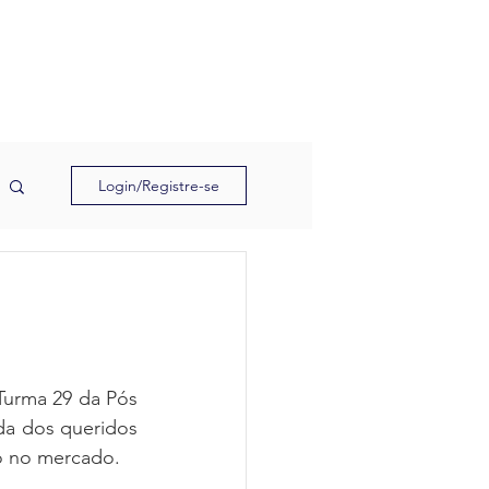
Cast
Blog
Login EAD
Login/Registre-se
urma 29 da Pós 
a dos queridos 
o no mercado.