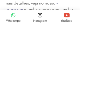
mais detalhes, veja no nosso 
-
Instagram-
 e tenha acesso a um trecho 
da aula da nossa Pós sobre o assunto. 
WhatsApp
Instagram
YouTube
Ver tudo
Posts recentes