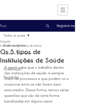
Registre-se
Post
Todos os posts
Cequale
Todos os posts
5 de out. de 2021
2 min de leitura
Os 5 tipos de
Saúde e Bem Estar
Instituições de Saúde
Auditoria em Saúde
A gente sabe que o trabalho dentro 
Acreditação
das instituições de saúde, é sempre 
Novidades
cheio de processos e que podem vir a 
ocasionar erros se não forem bem 
executados. Dessa forma, temos várias 
questões que são de certa forma 
banalizadas em alguns casos. 