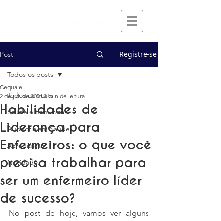
Registre-se
Post
Todos os posts
Cequale
Todos os posts
2 de jul. de 2024
2 min de leitura
Habilidades de
Saúde e Bem Estar
Liderança para
Auditoria em Saúde
Enfermeiros: o que você
Acreditação
precisa trabalhar para
Novidades
ser um enfermeiro líder
de sucesso?
No post de hoje, vamos ver alguns 